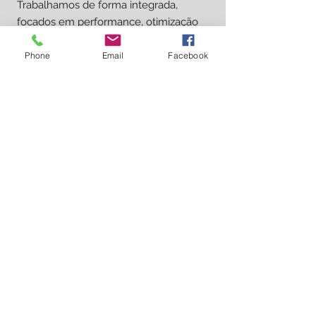
Trabalhamos de forma integrada,
focados em performance, otimização
contínua e resultados que impactam
diretamente o crescimento dos nossos
Phone
Email
Facebook
clientes.
VAMOS
CONVERSAR