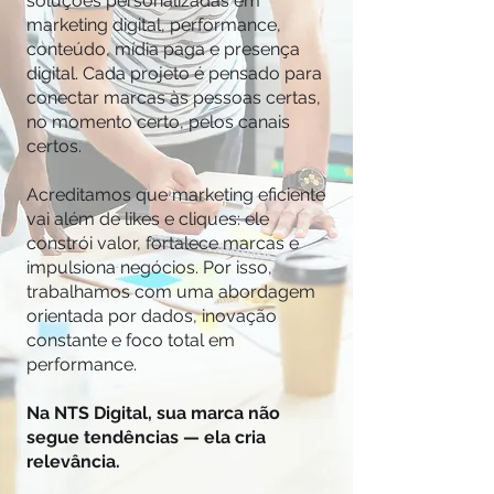
soluções personalizadas em
marketing digital, performance,
conteúdo, mídia paga e presença
digital. Cada projeto é pensado para
conectar marcas às pessoas certas,
no momento certo, pelos canais
certos.
Acreditamos que marketing eficiente
vai além de likes e cliques: ele
constrói valor, fortalece marcas e
impulsiona negócios. Por isso,
trabalhamos com uma abordagem
orientada por dados, inovação
constante e foco total em
performance.
Na NTS Digital, sua marca não
segue tendências — ela cria
relevância.