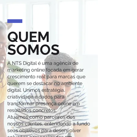
QUEM
SOMOS
A NTS Digital é uma agência de
marketing online focada em gerar
crescimento real para marcas que
querem se destacar no ambiente
digital. Unimos estratégia,
criatividade e dados para
transformar presença online em
resultados concretos.
Atuamos como parceiros dos
nossos clientes, entendendo a fundo
seus objetivos para desenvolver